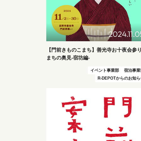
2024.11.0
【門前きものこまち】善光寺お十夜会参
まちの奥見-宿坊編-
イベント事業部
宿泊事業
R-DEPOTからのお知