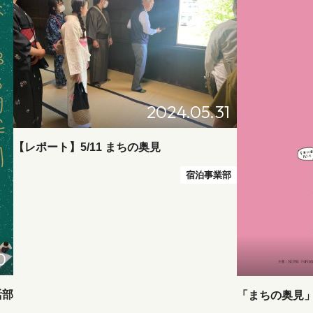
2024.05.31
【レポート】5/11 まちの奥見
宿泊事業部
0
活部
「まちの奥見」5