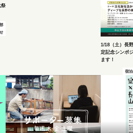
化祭
部
らせ
1/18（土）
定記念シンポ
ます！
宿泊