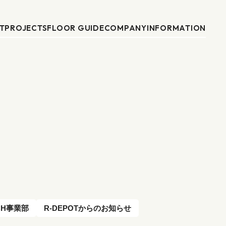
T
PROJECTS
FLOOR GUIDE
COMPANY
INFORMATION
CH事業部
R-DEPOTからのお知らせ