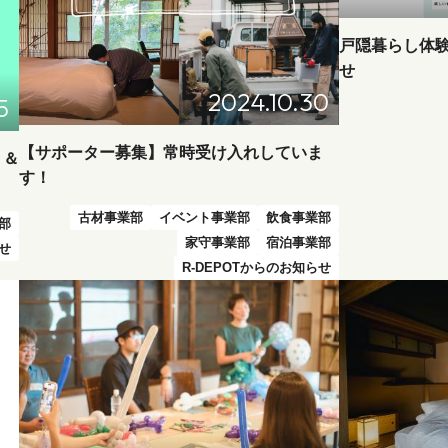
戸隠暮らし体
せ
2024.10.30
5
【サポーター募集】常時受け入れしていま
り＆
す！
古材事業部
イベント事業部
飲食事業部
部
家守事業部
宿泊事業部
らせ
R-DEPOTからのお知らせ