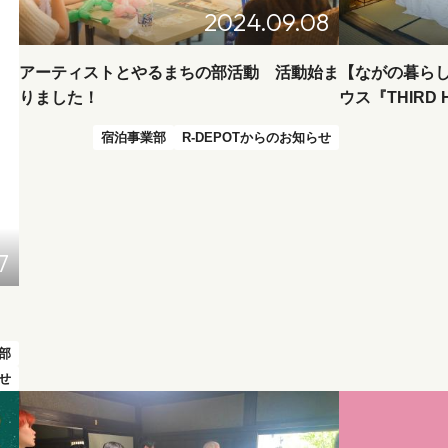
2024.09.08
アーティストとやるまちの部活動 活動始ま
【ながの暮ら
りました！
ウス『THIRD 
宿泊事業部
R-DEPOTからのお知らせ
7
！
部
らせ