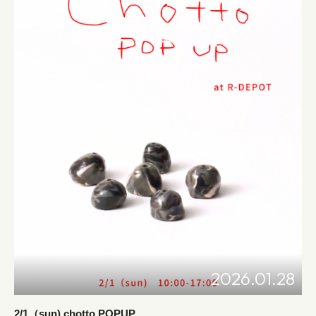
2026.01.28
2/1（sun) chotto POPUP